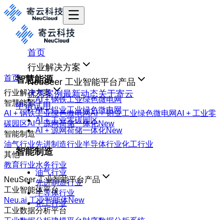
首页
行业解决方案
首页
智慧能源
NeuSeer 工业智能平台产品
行业解决方案
优秀案例
最新动态
关于寄云
AI + 钢铁工业绿色微电网
智慧能源
申请试用
AI + 铝业工业绿色微电网
AI + 钢铁工业绿色微电网
AI + 铝业工业绿色微电网
AI + 工业零
AI + 工业零碳园区
碳园区
AI + 源网荷储一体化
New
AI + 源网荷储一体化
New
智能制造
油气行业
先进制造行业
半导体行业
化工行业
智能制造
其他
教育行业
水务行业
油气行业
NeuSeer 工业智能平台产品
先进制造行业
工业智能体平台
半导体行业
Neu.ai 工业智能体
New
化工行业
工业数据分析平台