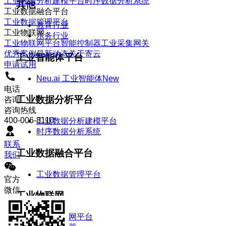
工业数据分析建模平台
时序数据分析系统
其他
工业数据融合平台
工业数据管理平台
教育行业
工业物联网
水务行业
工业物联网平台
智能控制器
工业采集网关
优秀案例
最新动态
关于寄云
工业智能体平台
申请试用
Neu.ai 工业智能体
New
电话
工业数据分析平台
咨询
咨询热线
400-006-8110
工业数据分析建模平台
时序数据分析系统
联系
工业数据融合平台
我们
工业数据管理平台
官方
微信
工业物联网
工业物联网平台