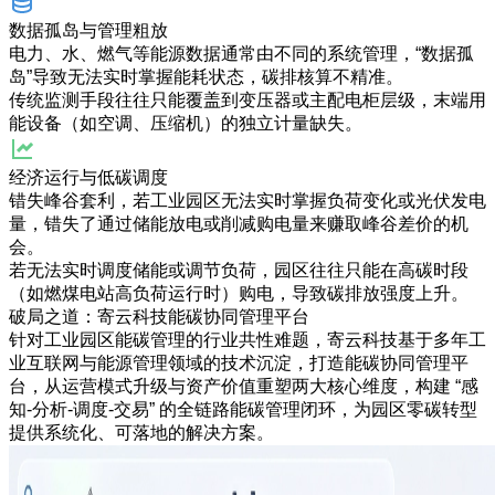
数据孤岛与管理粗放
电力、水、燃气等能源数据通常由不同的系统管理，“数据孤
岛”导致无法实时掌握能耗状态，碳排核算不精准。
传统监测手段往往只能覆盖到变压器或主配电柜层级，末端用
能设备（如空调、压缩机）的独立计量缺失。
经济运行与低碳调度
错失峰谷套利，若工业园区无法实时掌握负荷变化或光伏发电
量，错失了通过储能放电或削减购电量来赚取峰谷差价的机
会。
若无法实时调度储能或调节负荷，园区往往只能在高碳时段
（如燃煤电站高负荷运行时）购电，导致碳排放强度上升。
破局之道：寄云科技能碳协同管理平台
针对工业园区能碳管理的行业共性难题，寄云科技基于多年工
业互联网与能源管理领域的技术沉淀，打造能碳协同管理平
台，从运营模式升级与资产价值重塑两大核心维度，构建 “感
知-分析-调度-交易” 的全链路能碳管理闭环，为园区零碳转型
提供系统化、可落地的解决方案。