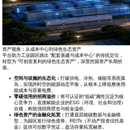
资产视角：从成本中心到绿色生态资产
平台助力工业园区跳出 “配套基建与成本中心” 的传统定位，
转型为 “可创造复利的绿色生态资产”，深度挖掘资产长期价
值。
空间与设施的生态化：
打破供电、冷热、储能等系统孤
岛，实现跨时空的能源动态平衡，从根本上降低整体用
能成本与容量电费。
零碳信用的招商溢价：
将可认证的“低碳”属性沉淀为核
心竞争力，直接赋能企业的ESG（环境、社会和治理）
合规，构筑强招商壁垒与租金溢价。
绿色资产的金融化拓宽：
打通底层能碳数据与金融模
型，为园区发行绿色债券、REITs（不动产投资信托基
金）提供可信数字凭证，盘活存量拓宽融资。