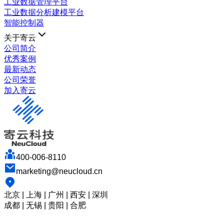
工业数据管理平台
工业数据分析建模平台
智能控制器
关于寄云
公司简介
优秀案例
最新动态
公司荣誉
加入寄云
400-006-8110
marketing@neucloud.cn
北京 | 上海 | 广州 | 西安 | 深圳
成都 | 无锡 | 贵阳 | 合肥