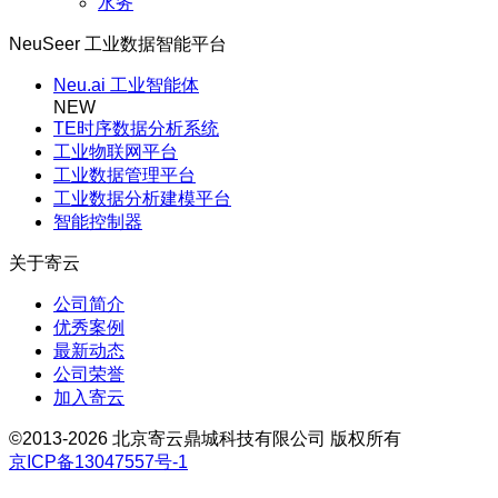
水务
NeuSeer 工业数据智能平台
Neu.ai 工业智能体
NEW
TE时序数据分析系统
工业物联网平台
工业数据管理平台
工业数据分析建模平台
智能控制器
关于寄云
公司简介
优秀案例
最新动态
公司荣誉
加入寄云
©2013-2026 北京寄云鼎城科技有限公司 版权所有
京ICP备13047557号-1