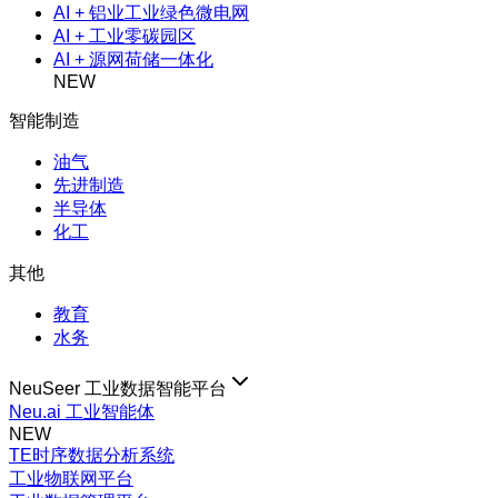
AI + 铝业工业绿色微电网
AI + 工业零碳园区
AI + 源网荷储一体化
NEW
智能制造
油气
先进制造
半导体
化工
其他
教育
水务
NeuSeer 工业数据智能平台
Neu.ai 工业智能体
NEW
TE时序数据分析系统
工业物联网平台