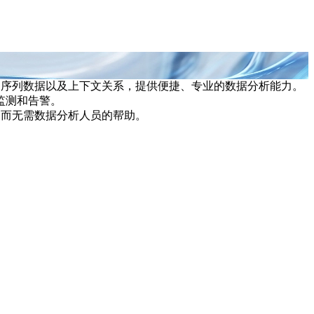
的时间序列数据以及上下文关系，提供便捷、专业的数据分析能力。
监测和告警。
索，而无需数据分析人员的帮助。