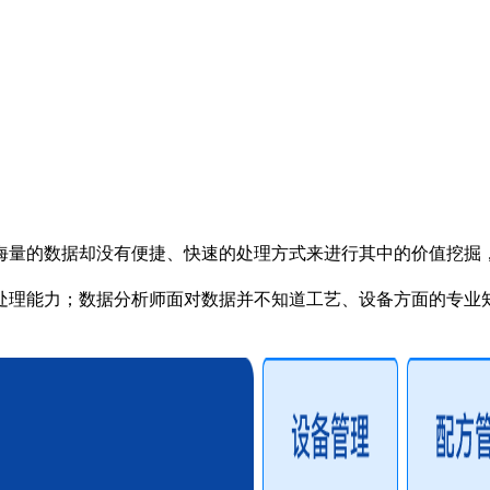
海量的数据却没有便捷、快速的处理方式来进行其中的价值挖掘
处理能力；数据分析师面对数据并不知道工艺、设备方面的专业