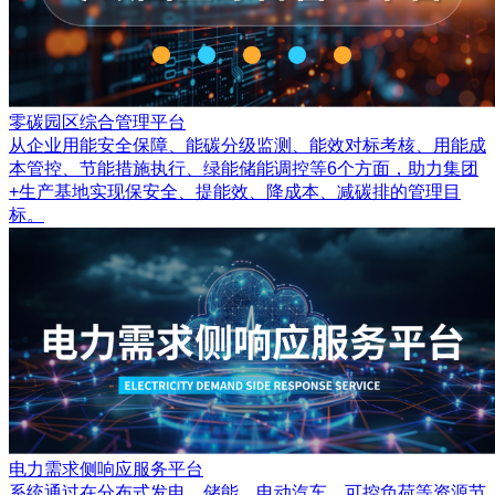
零碳园区综合管理平台
从企业用能安全保障、能碳分级监测、能效对标考核、用能成
本管控、节能措施执行、绿能储能调控等6个方面，助力集团
+生产基地实现保安全、提能效、降成本、减碳排的管理目
标。
电力需求侧响应服务平台
系统通过在分布式发电、储能、电动汽车、可控负荷等资源节