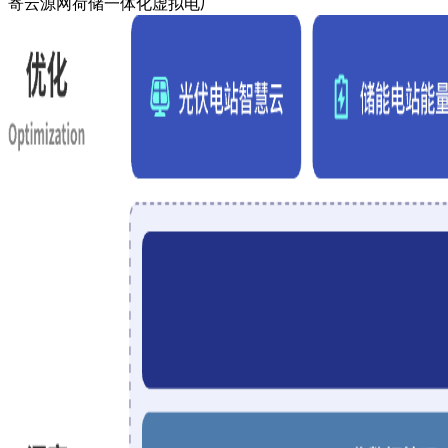
寄云源网荷储一体化虚拟电厂