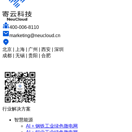
400-006-8110
marketing@neucloud.cn
北京 | 上海 | 广州 | 西安 | 深圳
成都 | 无锡 | 贵阳 | 合肥
行业解决方案
智慧能源
AI + 钢铁工业绿色微电网