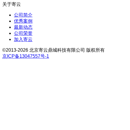
关于寄云
公司简介
优秀案例
最新动态
公司荣誉
加入寄云
©2013-2026 北京寄云鼎城科技有限公司 版权所有
京ICP备13047557号-1