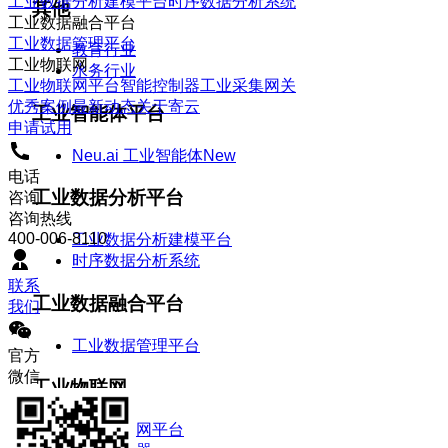
工业数据分析建模平台
时序数据分析系统
其他
工业数据融合平台
工业数据管理平台
教育行业
工业物联网
水务行业
工业物联网平台
智能控制器
工业采集网关
优秀案例
最新动态
关于寄云
工业智能体平台
申请试用
Neu.ai 工业智能体
New
电话
工业数据分析平台
咨询
咨询热线
400-006-8110
工业数据分析建模平台
时序数据分析系统
联系
工业数据融合平台
我们
工业数据管理平台
官方
微信
工业物联网
工业物联网平台