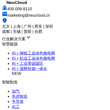
400-006-8110
marketing@neucloud.cn
北京 | 上海 | 广州 | 西安 | 深圳
成都 | 无锡 | 贵阳 | 合肥
行业解决方案
智慧能源
AI + 钢铁工业绿色微电网
AI + 铝业工业绿色微电网
AI + 工业零碳园区
AI + 源网荷储一体化
NEW
智能制造
油气
先进制造
半导体
化工