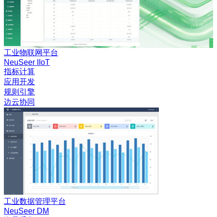
工业物联网平台
NeuSeer IIoT
指标计算
应用开发
规则引擎
边云协同
工业数据管理平台
NeuSeer DM