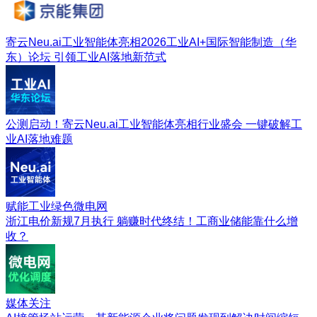
寄云Neu.ai工业智能体亮相2026工业AI+国际智能制造（华
东）论坛 引领工业AI落地新范式
公测启动！寄云Neu.ai工业智能体亮相行业盛会 一键破解工
业AI落地难题
赋能工业绿色微电网
浙江电价新规7月执行 躺赚时代终结！工商业储能靠什么增
收？
媒体关注