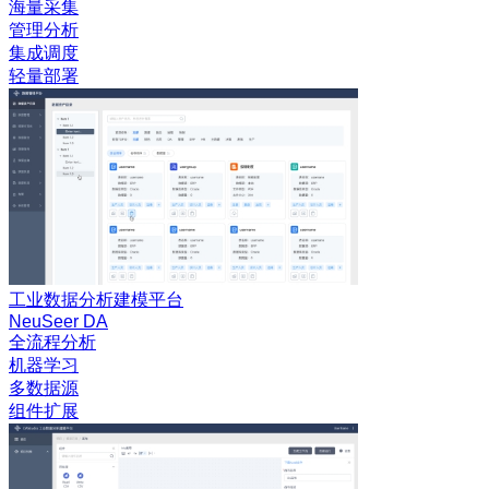
海量采集
管理分析
集成调度
轻量部署
工业数据分析建模平台
NeuSeer DA
全流程分析
机器学习
多数据源
组件扩展