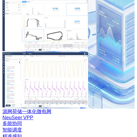
源网荷储一体化微电网
NeuSeer VPP
多能协同
智能调度
精准感知