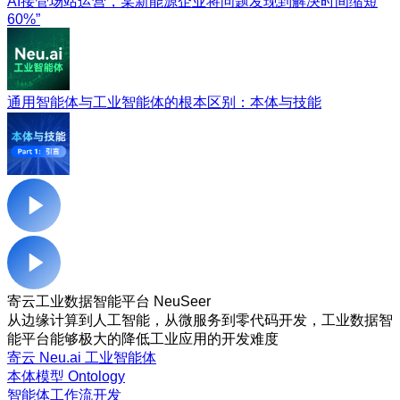
AI接管场站运营，某新能源企业将问题发现到解决时间缩短
60%”
通用智能体与工业智能体的根本区别：本体与技能
寄云工业数据智能平台 NeuSeer
从边缘计算到人工智能，从微服务到零代码开发，工业数据智
能平台能够极大的降低工业应用的开发难度
寄云 Neu.ai 工业智能体
本体模型 Ontology
智能体工作流开发