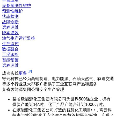
丰富应用
设备预测性维护
预测性维护
状态检测
故障诊断
远程运维
降本增效
油气生产运行监控
生产监控
数据融合
工况诊断
智能预警
远程运维
成功实践
更多
寄云科技已经为高端制造、电力能源、石油天然气、轨道交通
等多个行业及大型客户提供了工业互联网产品和服务
某省级能源集团公司安全生产管理
某省级能源化工集团有限公司为世界500强企业，拥有
煤炭产能近1亿吨、化工产品产能合计近1000万吨。
在该能源化工集团公司打造的智慧化工项目中，寄云科
技参与建设的‘化工安全生产智慧管控平台’板块，实现了