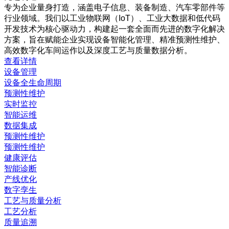
专为企业量身打造，涵盖电子信息、装备制造、汽车零部件等
行业领域。我们以工业物联网（IoT）、工业大数据和低代码
开发技术为核心驱动力，构建起一套全面而先进的数字化解决
方案，旨在赋能企业实现设备智能化管理、精准预测性维护、
高效数字化车间运作以及深度工艺与质量数据分析。
查看详情
设备管理
设备全生命周期
预测性维护
实时监控
智能运维
数据集成
预测性维护
预测性维护
健康评估
智能诊断
产线优化
数字孪生
工艺与质量分析
工艺分析
质量追溯