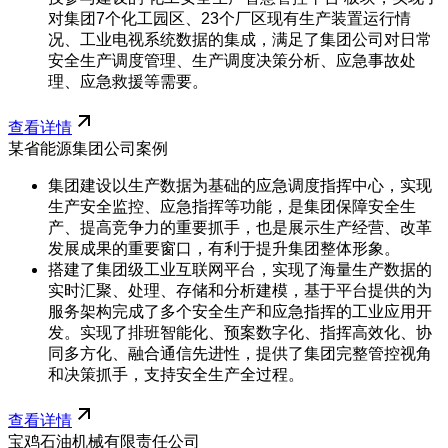
对集团7个化工园区、23个厂区现有生产装置运行情
况、工业电视系统数据的集成，满足了集团公司对日常
安全生产调度管理、生产调度决策分析、应急事故处
理、应急救援等需要。
查看详情
某省能源集团公司案例
集团建设以生产数据为基础的应急调度指挥中心，实现
生产安全监控、应急指挥等功能，是集团保障安全生
产、提高竞争力的重要抓手，也是展示生产经营、改革
发展成果的重要窗口，有利于提升集团整体形象。
搭建了集团级工业互联网平台，实现了海量生产数据的
实时汇聚、处理、存储和分析建模，基于平台提供的为
服务架构完成了多个安全生产和应急指挥的工业应用开
发。实现了排班智能化、预案数字化、指挥高效化、协
同多方化、融合通信先进性，提供了集团完整管控视角
和决策抓手，支持安全生产全过程。
查看详情
宝鸡石油机械有限责任公司