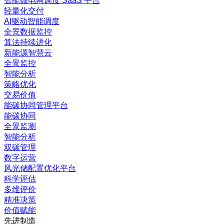
智能微电网调度 SaaS 平台
轻量化交付
AI驱动智能调度
全景数据监控
算法持续进化
新能源智慧云
全景监控
智能分析
策略优化
交易价值
能碳协同管理平台
能碳协同
全景监测
智能分析
双碳管理
数字运营
风光储配置优化平台
科学评估
多维评价
精准决策
价值赋能
先进制造