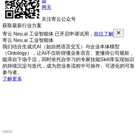
智能控制器
工业采集网关
关注寄云公众号
获取最新行业方案
寄云 Neu.ai 工业智能体 已开启申请试用，
前往了解
寄云 Neu.ai 工业智能体
我们结合
生成式AI
（如自然语言交互）与企业
本体模型
（Ontology），让AI不仅听得懂业务语言、更懂得公司规矩，
能亲自下场干活，同时依托自学习的专家技能Skill库实现知识
的持续沉淀与迭代，成为您业务流程中
可操作、可进化的可靠
参与者
。
了解更多