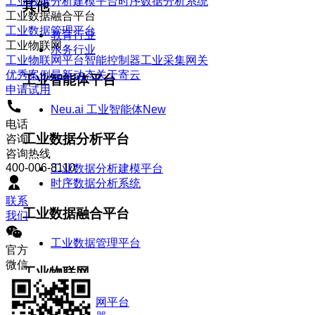
工业数据分析建模平台
时序数据分析系统
其他
工业数据融合平台
工业数据管理平台
教育行业
工业物联网
水务行业
工业物联网平台
智能控制器
工业采集网关
优秀案例
最新动态
关于寄云
工业智能体平台
申请试用
Neu.ai 工业智能体
New
电话
工业数据分析平台
咨询
咨询热线
400-006-8110
工业数据分析建模平台
时序数据分析系统
联系
工业数据融合平台
我们
工业数据管理平台
官方
微信
工业物联网
工业物联网平台