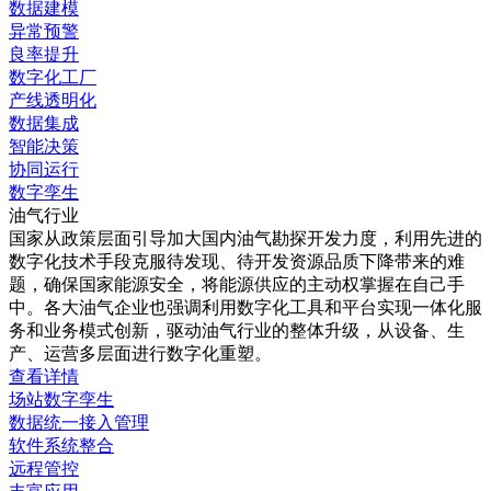
数据建模
异常预警
良率提升
数字化工厂
产线透明化
数据集成
智能决策
协同运行
数字孪生
油气行业
国家从政策层面引导加大国内油气勘探开发力度，利用先进的
数字化技术手段克服待发现、待开发资源品质下降带来的难
题，确保国家能源安全，将能源供应的主动权掌握在自己手
中。各大油气企业也强调利用数字化工具和平台实现一体化服
务和业务模式创新，驱动油气行业的整体升级，从设备、生
产、运营多层面进行数字化重塑。
查看详情
场站数字孪生
数据统一接入管理
软件系统整合
远程管控