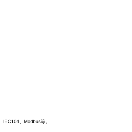
k、IEC104、Modbus等。