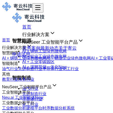
首页
行业解决方案
首页
智慧能源
NeuSeer 工业智能平台产品
行业解决方案
优秀案例
最新动态
关于寄云
AI + 钢铁工业绿色微电网
智慧能源
申请试用
AI + 铝业工业绿色微电网
AI + 钢铁工业绿色微电网
AI + 铝业工业绿色微电网
AI + 工业
AI + 工业零碳园区
智能制造
AI + 源网荷储一体化
New
油气行业
先进制造行业
半导体行业
化工行业
其他
智能制造
教育行业
水务行业
NeuSeer 工业智能平台产品
油气行业
工业智能体平台
先进制造行业
Neu.ai 工业智能体
New
半导体行业
工业数据分析平台
化工行业
工业数据分析建模平台
时序数据分析系统