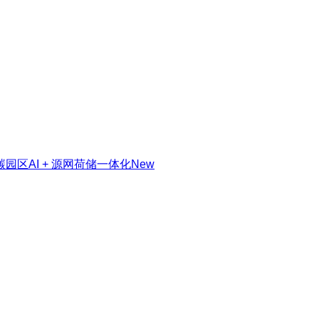
零碳园区
AI + 源网荷储一体化
New