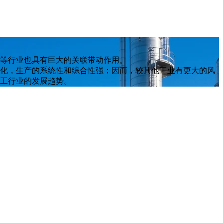
等行业也具有巨大的关联带动作用。
化，生产的系统性和综合性强；因而，较其他工业有更大的风
工行业的发展趋势。