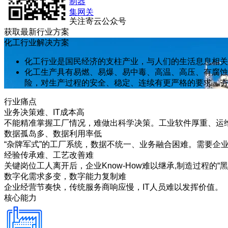
智能控制器
工业采集网关
关注寄云公众号
获取最新行业方案
化工行业解决方案
化工行业是国民经济的支柱产业，与人们的生活息息相关
化工生产具有易燃、易爆、易中毒、高温、高压、有腐蚀
险，对生产过程的安全、稳定、连续有更严格的要求。夯
行业痛点
业务决策难、IT成本高
不能精准掌握工厂情况，难做出科学决策。工业软件厚重、运
数据孤岛多、数据利用率低
“杂牌军式”的工厂系统，数据不统一、业务融合困难。需要企业
经验传承难、工艺改善难
关键岗位工人离开后，企业Know-How难以继承,制造过程的
数字化需求多变，数字能力复制难
企业经营节奏快，传统服务商响应慢，IT人员难以发挥价值。
核心能力