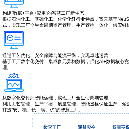
构建“数据+平台+应用”的智慧工厂新生态
根据石油化工、基础化工、化学化纤行业特点，寄云基于NeuS
式，实现工厂全生命周期资产管理、生产管控一体化、供应链
通过工艺优化、安全保障与能流平衡，实现卓越运营
基于工厂数字化交付，集成多元异构数据，强化AI+数据核心
理。
从数字化交付到智能运维，实现工厂全生命周期管理
利用工艺管理、生产平衡、质量管理、智能巡检保证生产，聚
打造“安、稳、长、满、优”的智慧工厂。