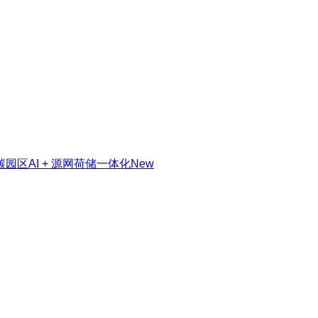
零碳园区
AI + 源网荷储一体化
New